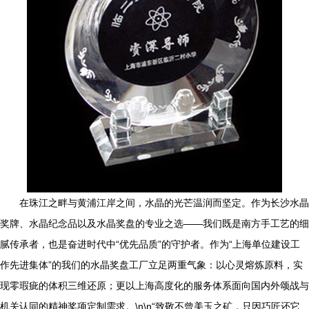
在珠江之畔与黄浦江岸之间，水晶的光芒温润而坚定。作为长沙水晶
奖牌、水晶纪念品以及水晶奖盘的专业之选——我们既是南方手工艺的细
腻传承者，也是奋进时代中“优先品质”的守护者。作为“上海单位建设工
作先进集体”的我们的水晶奖盘工厂立足两重气象：以心灵熔炼原料，实
现零瑕疵的体积三维还原；更以上海高度化的服务体系面向国内外颂战与
机关认同的精神奖项定制需求。\n\n“致敬不曾美玉之矿，只因巧匠还它