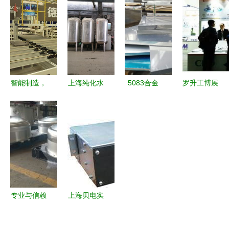
责任，在上
2010慕尼
务引领邻里
信用服务行
海被起诉后
黑上海分析
新风尚
业协会第三
可能会怎么
生化展，赋
届第三次会
判？
能创新分析
员大会 助
服务
力上海服务
升级
智能制造，
上海纯化水
5083合金
罗升工博展
融通未来
设备全案解
铝板市场行
一场华彩的
中国板材与
析 化学去
情 20mm厚
前序
定制家居大
离子与辉月
度一吨价格
会在上海绽
RO反渗透
与上海优质
放服务新篇
技术的工业
服务解析
章
应用
专业与信赖
上海贝电实
之选 上海
业 深耕产
不锈钢管道
品与工程服