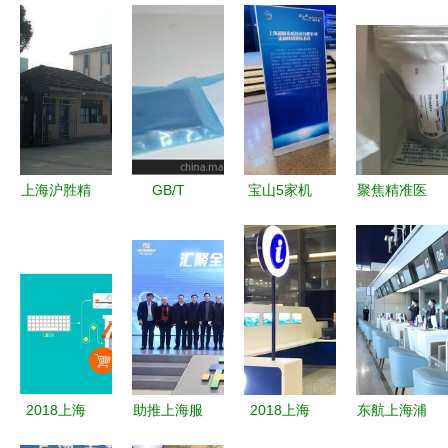
上海沪胜精
GB/T
宝山5家机
聚焦精准医
密合金 功
10125-
器人企业入
疗 甄准生
能材料领域
2007参比
选第一批
物科技上海
的创新与深
试样采购指
《上海市智
服务详解
耕
南 上海纽
能机器人标
锐司新能源
杆企业与应
科技服务深
用场景推荐
度解析
目录》
2018上海
助推上海服
2018上海
东航上海浦
烘焙狂欢节
务业高质量
民生访谈
东机场M岛