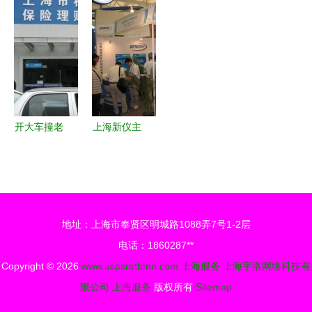
倒计时15天
发展 汇聚
聚焦“上海
高端值机区
—— 现场
全球精品，
服务”品
启航 「一
活动超强重
共享发展机
牌，绘制品
站式」尊享
磅更新，一
遇座谈会纪
质生活新蓝
服务打造极
切为上海服
实
图
致出行体验
务而来！
开大车撞老
上海新仪主
人致死同等
题产品登陆
责任，在上
2010慕尼
海被起诉后
黑上海分析
可能会怎么
生化展，赋
地址：上海市奉贤区明城路1088弄7号1-2层
判？
能创新分析
电话：1860287**
服务
Copyright © 2026
www.uspsretbmn.com
上海服务
上海宇洛网络科技有
限公司
上海服务
版权所有
Sitemap