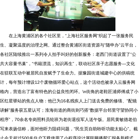
在上海黄浦区的各个社区里，“上海社区服务网”织起了一张服务民
生、凝聚温度的治理之网。通过整合黄浦区街道资源与“随申办”云平台，
各社区陆续推出一系列令人拍手叫好的创新服务：老西门街道设置了“公
共大容量书巢”，“书籍漂流，知识再生”，联动社区亲子志愿服务—文化
在驻联互动中被居民自发赋予了生命力。据豫园街道城建中心的供稿统
计，每年预计增设12个废物循环爱心站点，这个活动也被录入云服务网
格内，营造出了富有特色的公益良性闭环。\n街角的老鞋匠浦师傅成了小
区红星驿站的焦点人物：他已为16名残疾人上门送去免费的修缮、“配镜
讲解”服务获五星认可；淮海街道的商街则巧搭“数据平台邻里守望协同小
程序”，70余名专岗照料员轮班为老街退役军人送午饭。居民黄敏德老伯
写来表扬信称，面对他听力阻碍问题，“民生页自助聆听功能太贴心”。截
止今天超过500名住户下载使用了小程序设计屏联网播帮汇报务新模式