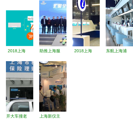
能材料领域
2007参比
选第一批
物科技上海
的创新与深
试样采购指
《上海市智
服务详解
耕
南 上海纽
能机器人标
锐司新能源
杆企业与应
科技服务深
用场景推荐
度解析
目录》
2018上海
助推上海服
2018上海
东航上海浦
烘焙狂欢节
务业高质量
民生访谈
东机场M岛
倒计时15天
发展 汇聚
聚焦“上海
高端值机区
—— 现场
全球精品，
服务”品
启航 「一
活动超强重
共享发展机
牌，绘制品
站式」尊享
磅更新，一
遇座谈会纪
质生活新蓝
服务打造极
切为上海服
实
图
致出行体验
务而来！
开大车撞老
上海新仪主
人致死同等
题产品登陆