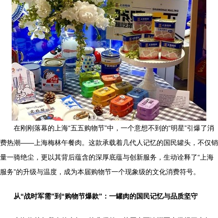
在刚刚落幕的上海“五五购物节”中，一个意想不到的“明星”引爆了消
费热潮——上海梅林午餐肉。这款承载着几代人记忆的国民罐头，不仅销
量一骑绝尘，更以其背后蕴含的深厚底蕴与创新服务，生动诠释了“上海
服务”的升级与温度，成为本届购物节一个现象级的文化消费符号。
从“战时军需”到“购物节爆款”：一罐肉的国民记忆与品质坚守