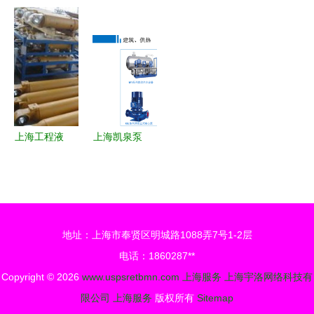
铝板市场行
一场华彩的
之选 上海
业 深耕产
情 20mm厚
前序
不锈钢管道
品与工程服
度一吨价格
酸洗钝化加
务，赋能区
与上海优质
工服务分析
域发展
服务解析
上海工程液
上海凯泉泵
压油缸设计
业邢台与上
制造维修
海服务体系
零距离服
的全方位解
务，优质价
析
地址：上海市奉贤区明城路1088弄7号1-2层
格，厂家长
电话：1860287**
按式图片展
Copyright © 2026
www.uspsretbmn.com
上海服务
上海宇洛网络科技有
示
限公司
上海服务
版权所有
Sitemap