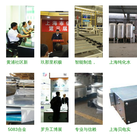
黄浦社区新
玖那里积极
智能制造，
上海纯化水
闻 暖心服
参与上海市
融通未来
设备全案解
务引领邻里
信用服务行
中国板材与
析 化学去
新风尚
业协会第三
定制家居大
离子与辉月
届第三次会
会在上海绽
RO反渗透
员大会 助
放服务新篇
技术的工业
力上海服务
章
应用
升级
5083合金
罗升工博展
专业与信赖
上海贝电实