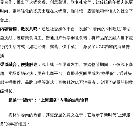
界合作，推出了火锅套餐、创意菜谱、联名礼盒等，让传统的午餐肉以更
时尚、更年轻化的姿态出现在火锅店、咖啡馆、露营地和年轻人的社交平
台上。
内容营销，激发共鸣
：通过社交媒体平台，发起“午餐肉的N种吃法”等话
题挑战，邀请美食博主、普通用户分享创意食谱，将产品深度融入当下流
行的生活方式（如宅经济、露营、快手菜），激发了UGC内容的海量传
播。
渠道融合，便捷触达
：线上线下全渠道发力。在购物节期间，不仅线下商
超、卖场促销火热，更在电商平台、直播带货间里成为“抢手货”，通过头
部主播推荐、品牌自播等形式，直接触达亿万消费者，实现了销量的指数
级增长。
超越“一罐肉”： “上海服务”内涵的生动诠释
梅林午餐肉的热销，其更深层的意义在于，它展示了新时代“上海服
务”的丰富维度：