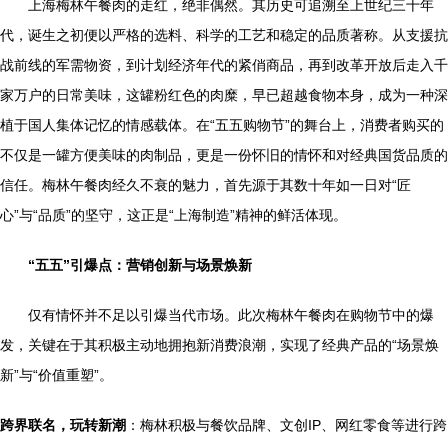
上海梅林午餐肉的走红，绝非偶然。其历史可追溯至上世纪三十年
代，诞生之初便以严格的选料、科学的工艺和稳定的品质著称。从支援抗
战前线的军需物资，到计划经济年代的紧俏商品，再到改革开放后走入千
家万户的日常美味，这罐粉红色的肉糜，早已超越食物本身，成为一种深
植于国人集体记忆的情感载体。在“五五购物节”的舞台上，消费者购买的
不仅是一罐方便美味的肉制品，更是一份怀旧的情怀和对经典国货品质的
信任。梅林午餐肉经久不衰的魅力，首先源于其数十年如一日对“匠
心”与“品质”的坚守，这正是“上海制造”精神的鲜活体现。
“五五”引爆点：营销创新与场景焕新
仅有情怀并不足以引爆当代市场。此次梅林午餐肉在购物节中的爆
发，关键在于其积极主动地拥抱新消费浪潮，实现了经典产品的“场景焕
新”与“价值重塑”。
跨界联名，玩转新潮
：梅林积极与餐饮品牌、文创IP、网红零食等进行跨