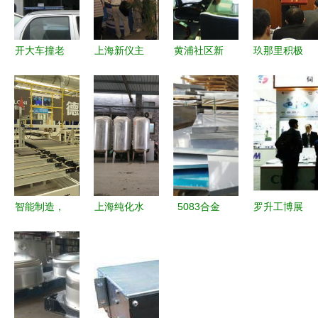
开大车撞老
上海新仪主
黄浦社区新
玖那里积极
人致死同等
题产品登陆
闻 暖心服
参与上海市
责任，在上
2010慕尼
务引领邻里
信用服务行
海被起诉后
黑上海分析
新风尚
业协会第三
可能会怎么
生化展，赋
届第三次会
判？
能创新分析
员大会 助
服务
力上海服务
升级
智能制造，
上海纯化水
5083合金
罗升工博展
融通未来
设备全案解
铝板市场行
一场华彩的
中国板材与
析 化学去
情 20mm厚
前序
定制家居大
离子与辉月
度一吨价格
会在上海绽
RO反渗透
与上海优质
放服务新篇
技术的工业
服务解析