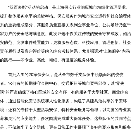
“双百表彰”活动的启动，是上海保安行业响应城市精细化管理要求、
提升整体服务水平的关键举措。保安服务作为城市安全运行和社会治理体
系的重要组成部分，其服务质量直接关系到企事业单位、公共场所乃至千
家万户的安全感与满意度。此次评选不仅关注传统的安全守护成效，如治
安防范、突发事件处置能力，更将服务态度、科技应用、管理创新、社会
责任履行以及客户评价等纳入综合考核体系，尤其强调对“上海服务”内涵
的践行——即专业、高效、精细、有温度的服务体验。
首批入围的20家保安队，是从全市数千支队伍中脱颖而出的佼佼
者。它们有的长期驻守金融中心、交通枢纽等城市要害部位，以“零失
误”的严谨确保了核心区域的安全有序；有的服务于大型社区、商业综合
体，通过智能化安防系统和人性化服务，构建了共建共治共享的平安环
境；还有的专精于大型活动安保、特种安全服务等领域，以高度的专业素
养和灵活的应变能力，多次圆满完成重大保障任务。这些队伍的共同特点
是，不仅筑牢了安全防线，更在日常工作中展现了良好的职业形象和服务