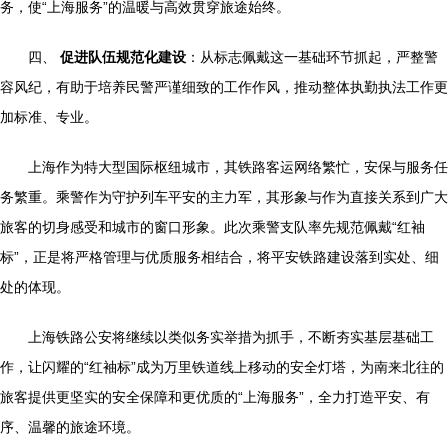
务，使“上海服务”的温暖与高效贯穿旅途始终。
四、
促进队伍规范化建设
：从标志佩戴这一基础环节抓起，严整警
容风纪，有助于培养民警严谨细致的工作作风，推动整体执勤执法工作更
加标准、专业。
上海作为特大型国际枢纽城市，其铁路客运网络繁忙，安保与服务任
务繁重。乘警作为守护列车平安的主力军，其形象与作为直接关系到广大
旅客的切身感受和城市的窗口形象。此次乘警支队率先规范佩戴“红袖
标”，正是将严格管理与优质服务相结合，将平安铁路建设落到实处、细
处的体现。
上海铁路公安将继续以类似务实举措为抓手，不断夯实基层基础工
作，让闪耀的“红袖标”成为万里铁道线上移动的安全灯塔，为南来北往的
旅客提供更坚实的安全保障和更优质的“上海服务”，全力打造平安、有
序、温馨的旅途环境。