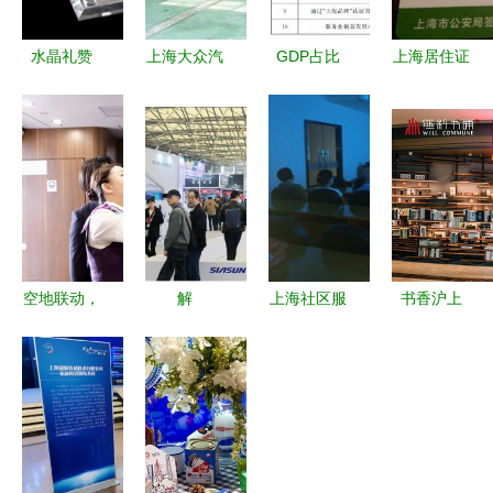
水晶礼赞
上海大众汽
GDP占比
上海居住证
长沙匠心与
车辽宁销售
75%！
办理指南
上海服务的
服务网络
看“上海服
条件、流程
完美协奏
专业服务，
务”如何挑
与便捷服务
贴心守护
大梁，引领
城市发展新
格局
空地联动，
解
上海社区服
书香沪上
真情服务
读“11·11”
务网 打造
可借阅书店
东航空姐与
购物狂欢背
智慧便捷
点亮城市阅
上海高铁乘
后的上海服
的“家门
读新体验
务组共
务新标杆
口”服务体
建“上海服
系