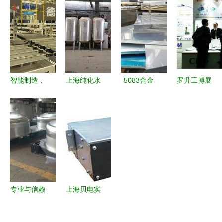
责任，在上
2010慕尼
务引领邻里
信用服务行
海被起诉后
黑上海分析
新风尚
业协会第三
可能会怎么
生化展，赋
届第三次会
判？
能创新分析
员大会 助
服务
力上海服务
升级
智能制造，
上海纯化水
5083合金
罗升工博展
融通未来
设备全案解
铝板市场行
一场华彩的
中国板材与
析 化学去
情 20mm厚
前序
定制家居大
离子与辉月
度一吨价格
会在上海绽
RO反渗透
与上海优质
放服务新篇
技术的工业
服务解析
章
应用
专业与信赖
上海贝电实
之选 上海
业 深耕产
不锈钢管道
品与工程服